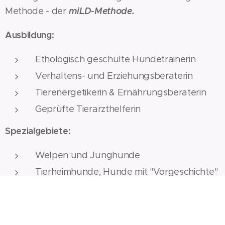
miLD-Methode.
Methode - der
Ausbildung:
Ethologisch geschulte Hundetrainerin
Verhaltens- und Erziehungsberaterin
Tierenergetikerin & Ernährungsberaterin
Geprüfte Tierarzthelferin
Spezialgebiete:
Welpen und Junghunde
Tierheimhunde, Hunde mit "Vorgeschichte"
und Trauma Hunde
"Listen-Hunde" und Aggressionsverhalten
Ich bin glückliche Hundemami von Buddy, einem